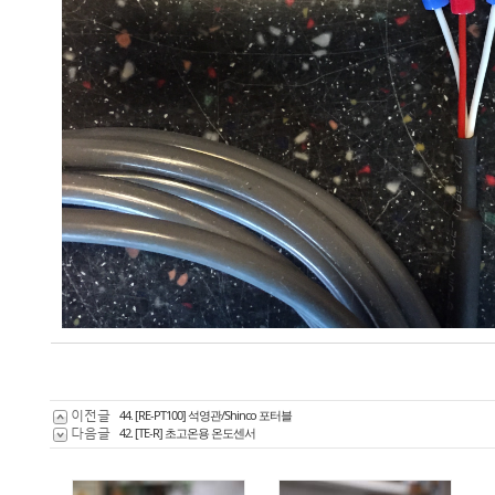
이전글
44. [RE-PT100] 석영관/Shinco 포터블
다음글
42. [TE-R] 초고온용 온도센서