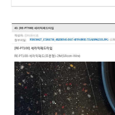
43. [RE-PT100] 세라믹패드타입
작성자:
인터파이로
첨부파일:
P20150427_172811730_4B2DD545-D117-4FF0-B93E-755AE0962333.JPG
(1.9
[RE-PT100] 세라믹패드타입
RE-PT100-세라믹패드(주문형)-2M(Silicon-Wire)